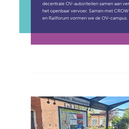
decentrale OV-autoriteiten samen aan ver
het openbaar vervoer. Samen met CRO
en Railforum vormen we de OV-campus.