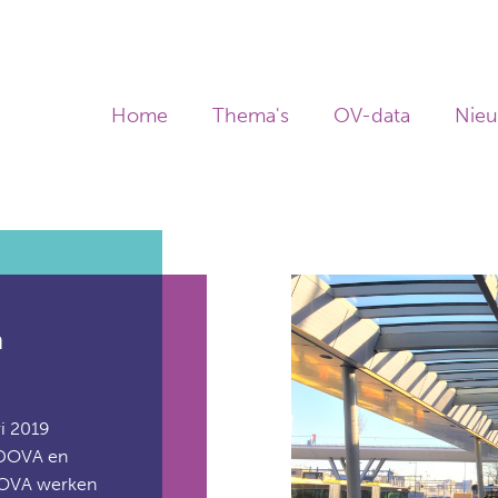
Home
Thema's
OV-data
Nie
n
i 2019
 DOVA en
DOVA werken