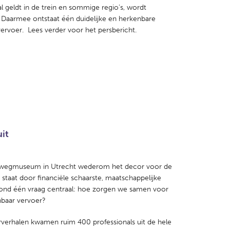
l geldt in de trein en sommige regio’s, wordt
s. Daarmee ontstaat één duidelijke en herkenbare
vervoer. Lees verder voor het persbericht.
it
rwegmuseum in Utrecht wederom het decor voor de
staat door financiële schaarste, maatschappelijke
tond één vraag centraal: hoe zorgen we samen voor
nbaar vervoer?
rverhalen kwamen ruim 400 professionals uit de hele