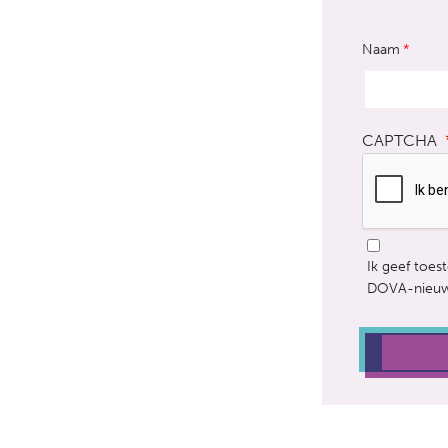
Naam
*
CAPTCHA
Deze
Ik geef toe
vraag
DOVA-nieuw
is
om
te
controleren
dat
u
een