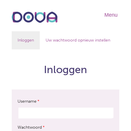
Overslaan
en
Menu
Hoo
naar
de
inhoud
Primaire
gaan
Inloggen
Uw wachtwoord opnieuw instellen
tabs
Inloggen
Username
*
Wachtwoord
*