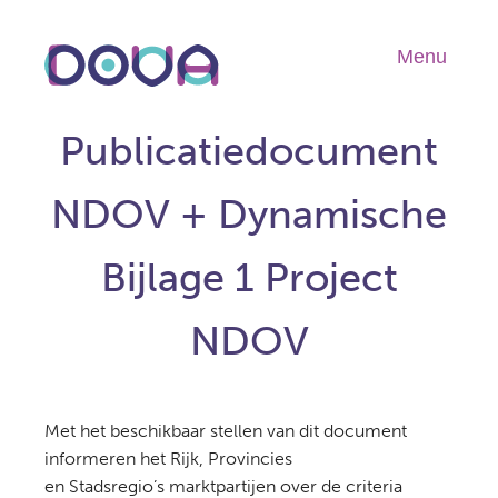
Overslaan
en
Menu
Hoo
naar
de
inhoud
Publicatiedocument
gaan
NDOV + Dynamische
Bijlage 1 Project
NDOV
Met het beschikbaar stellen van dit document
informeren het Rijk, Provincies
en Stadsregio’s marktpartijen over de criteria