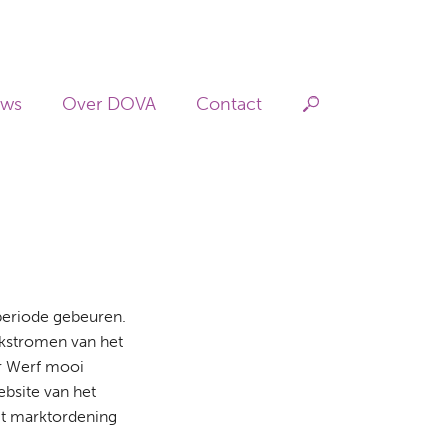
Hoofdnav
uws
Over DOVA
Contact
rperiode gebeuren.
rkstromen van het
er Werf mooi
bsite van het
it marktordening