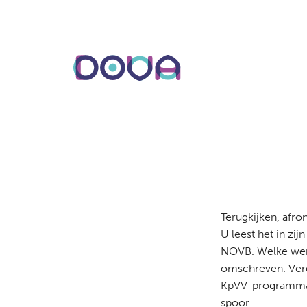
Overslaan
en
naar
de
inhoud
gaan
Terugkijken, afro
U leest het in z
NOVB. Welke werk
omschreven. Verd
KpVV-programma e
spoor.