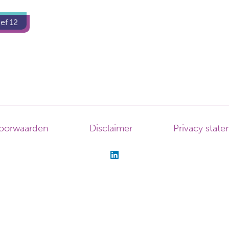
ef 12
oorwaarden
Disclaimer
Privacy stat