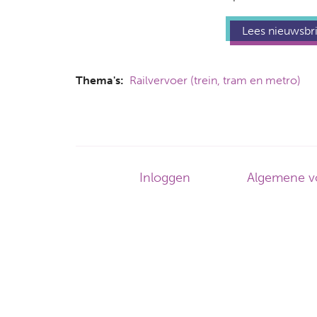
Lees nieuwsbri
Thema's
Railvervoer (trein, tram en metro)
Footer-
Inloggen
Algemene v
menu