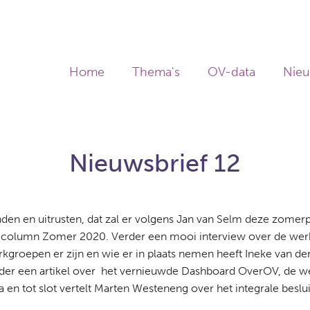
Home
Thema's
OV-data
Nie
Nieuwsbrief 12
nden en uitrusten, dat zal er volgens Jan van Selm deze zome
ijn column Zomer 2020. Verder een mooi interview over de we
groepen er zijn en wie er in plaats nemen heeft Ineke van d
er een artikel over het vernieuwde Dashboard OverOV, de we
n tot slot vertelt Marten Westeneng over het integrale beslu