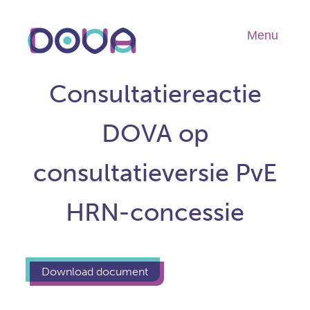
Overslaan
en
Menu
Hoo
naar
de
inhoud
Consultatiereactie
gaan
DOVA op
consultatieversie PvE
HRN-concessie
Download document