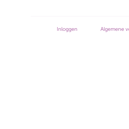
Footer-
Inloggen
Algemene v
menu