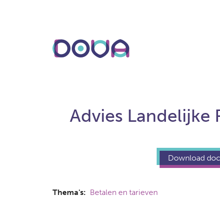
Overslaan
en
naar
de
inhoud
gaan
Advies Landelijke
Download do
Thema's
Betalen en tarieven